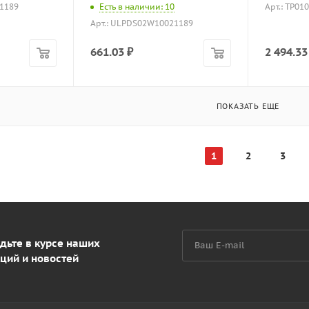
1189
Есть в наличии: 10
Арт.: TP0
Арт.: ULPDS02W10021189
661.03
₽
2 494.33
ПОКАЗАТЬ ЕЩЕ
1
2
3
дьте в курсе наших
ций и новостей