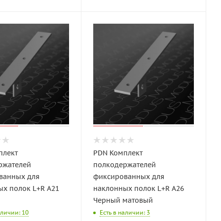
плект
PDN Комплект
ржателей
полкодержателей
ванных для
фиксированных для
х полок L+R A21
наклонных полок L+R A26
Черный матовый
аличии: 10
Есть в наличии: 3