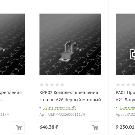
крепления
KPP02 Комплект крепления
PA02 Пр
нь
к стене A26 Черный матовый
A21 Лату
Есть в наличии: 49
Есть в н
11174
Арт.: ULKPP022600011174
Арт.: LPA
646.38
₽
9 230.01