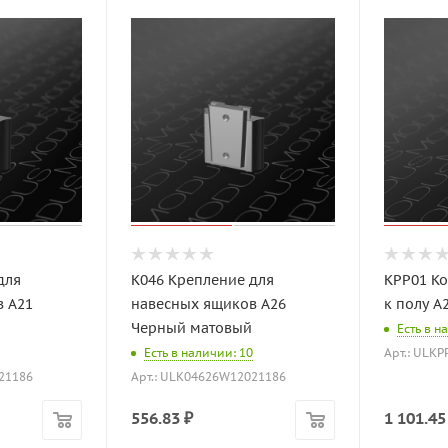
для
K046 Крепление для
KPP01 К
в A21
навесных ящиков A26
к полу A
Черный матовый
Есть в н
Есть в наличии: 10
Арт.: ULK
21186
Арт.: ULK04626W12021186
556.83
₽
1 101.45