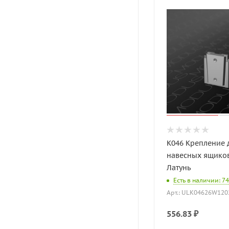
K046 Крепление 
навесных ящико
Латунь
Есть в наличии: 74
Арт.: ULK04626W120
556.83
₽