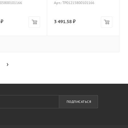
1005800101166
Арт.: TP01215800101166
₽
3 491.58
₽
ПОДПИСАТЬСЯ