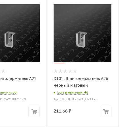
нгодержатель A21
DT01 Штангодержатель A26
Черный матовый
аличии: 50
Есть в наличии: 46
T0126W10021178
Арт.: ULDT0126W10021178
211.66
₽