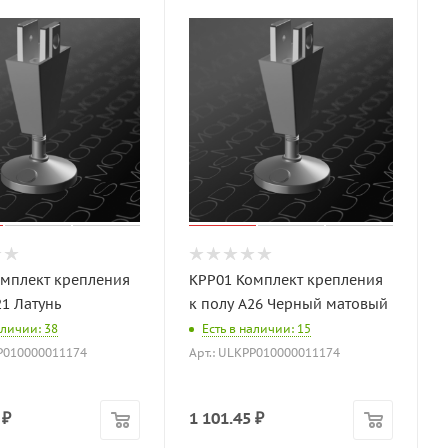
омплект крепления
KPP01 Комплект крепления
21 Латунь
к полу A26 Черный матовый
аличии: 38
Есть в наличии: 15
PP010000011174
Арт.: ULKPP010000011174
₽
1 101.45
₽