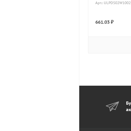
Арт.: ULPDS02W1002
661.03
₽
Бу
ак