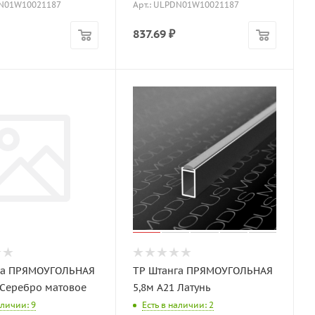
DN01W10021187
Арт.: ULPDN01W10021187
837.69
₽
га ПРЯМОУГОЛЬНАЯ
TP Штанга ПРЯМОУГОЛЬНАЯ
 Серебро матовое
5,8м A21 Латунь
аличии: 9
Есть в наличии: 2