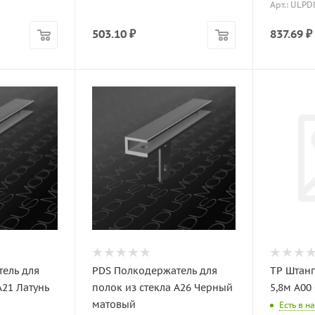
Арт.: ULP
503.10
₽
837.69
₽
ель для
PDS Полкодержатель для
TP Штан
A21 Латунь
полок из стекла A26 Черный
5,8м A00
матовый
Есть в н