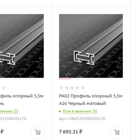
офиль опорный 5,5м
PA02 Профиль опорный 5,5м
нь
A26 Черный матовый
аличии: 22
Есть в наличии: 31
02215500101170
Арт.: LPA02265500101170
₽
7 692.21
₽