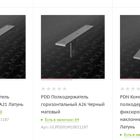
тель
PDD Полкодержатель
PDN Ком
A21 Латунь
горизонтальный A26 Черный
полкоде
матовый
фиксиро
80
наклонны
21187
Есть в наличии: 64
Латунь
Арт.: ULPDD01W10021187
Есть в н