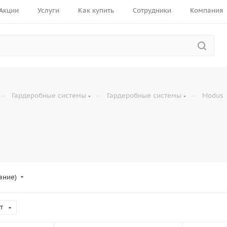
Акции
Услуги
Как купить
Сотрудники
Компания
—
—
—
Гардеробные системы
Гардеробные системы
Modus
ание)
т