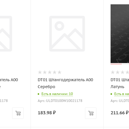
тель A00
DT01 Штангодержатель A00
DT01 Шта
е
Серебро
Латунь
Есть в наличии: 10
Есть в н
1178
Арт.: ULDT0100W10021178
Арт.: ULD
183.98
₽
211.66
₽