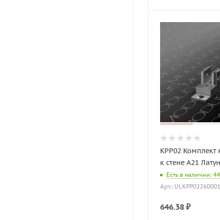
KPP02 Комплект 
к стене A21 Лату
Есть в наличии: 44
Арт.: ULKPP0226000
646.38
₽