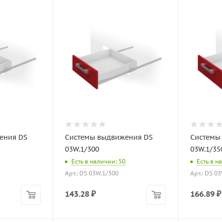
ения DS
Системы выдвижения DS
Системы
03W.1/300
03W.1/35
Есть в наличии: 50
Есть в н
Арт.: DS 03W.1/300
Арт.: DS 0
143.28
₽
166.89
₽