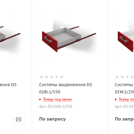
ения DS
Системы выдвижения DS
Системы
01Br.1/550
01W.1/25
Товар под заказ
Товар п
Арт.: DS 01Br.1/550
Арт.: DS 0
По запросу
По запр