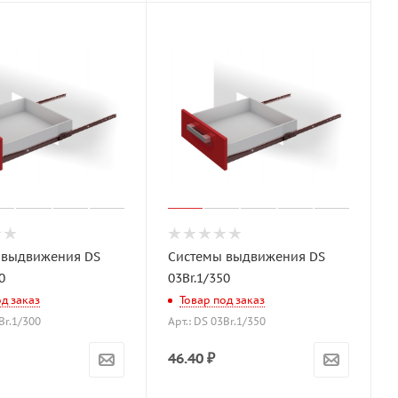
 выдвижения DS
Системы выдвижения DS
0
03Br.1/350
од заказ
Товар под заказ
Br.1/300
Арт.: DS 03Br.1/350
46.40
₽