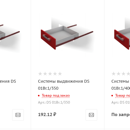
ения DS
Системы выдвижения DS
Системы
01Br.1/350
01Br.1/40
Товар под заказ
Товар п
Арт.: DS 01Br.1/350
Арт.: DS 01
192.12
₽
По запр