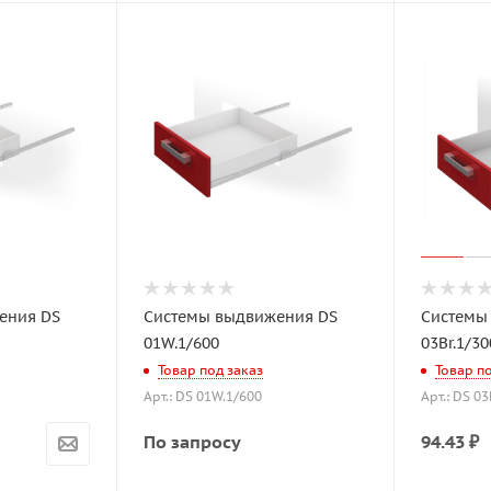
ения DS
Системы выдвижения DS
Системы
01W.1/600
03Br.1/30
Товар под заказ
Товар п
Арт.: DS 01W.1/600
Арт.: DS 03
По запросу
94.43
₽