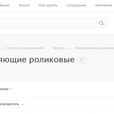
Акции
Услуги
Как купить
Сотрудники
Компания
—
—
—
Системы выдвижения
Boyard
Направляющие ролик
яющие роликовые
27
ание)
изводитель