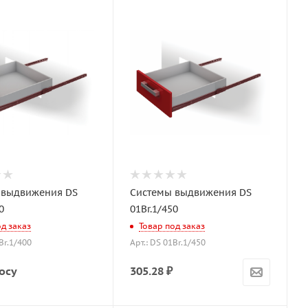
 выдвижения DS
Системы выдвижения DS
0
01Br.1/450
од заказ
Товар под заказ
Br.1/400
Арт.: DS 01Br.1/450
осу
305.28
₽