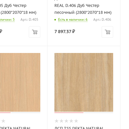
05 Дуб Честер
REAL D.406 Дуб Честер
(2800*2070*18 мм)
песочный (2800*2070*18 мм)
аличии: 5
Арт.: D.405
Есть в наличии: 6
Арт.: D.406
₽
7 897.37
₽
 DEKTA NATURAL
ДСП TSS DEKTA NATURAL