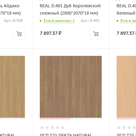
нь Айдахо
REAL D.401 Дуб Королевский
REAL D.4
70*18 мм)
снежный (2800*2070*18 мм)
беленый 
Арт.: D.908
Есть в наличии: 1
Арт.: D.401
Есть в н
7 897.37
₽
7 897.37
NATURAL
ДСП TSS DEKTA NATURAL
ДСП TSS