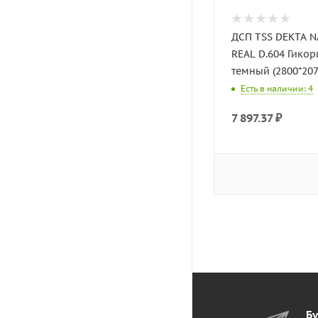
ДСП TSS DEKTA 
REAL D.604 Гико
темный (2800*207
Есть в наличии: 4
7 897.37
₽
Бу