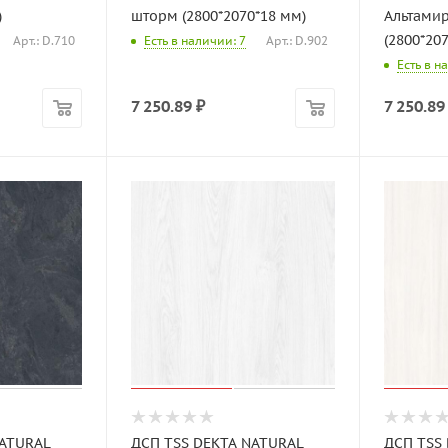
)
шторм (2800*2070*18 мм)
Альтамир
(2800*20
Арт.: D.710
Есть в наличии: 7
Арт.: D.902
Есть в н
7 250.89
₽
7 250.89
NATURAL
ДСП TSS DEKTA NATURAL
ДСП TSS