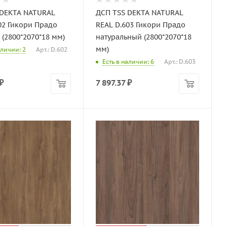
 DEKTA NATURAL
ДСП TSS DEKTA NATURAL
02 Гикори Прадо
REAL D.603 Гикори Прадо
(2800*2070*18 мм)
натуральный (2800*2070*18
мм)
аличии: 2
Арт.: D.602
Есть в наличии: 6
Арт.: D.603
₽
7 897.37
₽