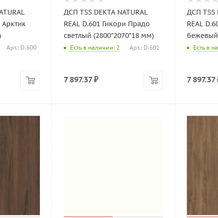
NATURAL
ДСП TSS DEKTA NATURAL
ДСП TSS
 Арктик
REAL D.601 Гикори Прадо
REAL D.6
)
светлый (2800*2070*18 мм)
бежевый 
Арт.: D.600
Есть в наличии: 2
Арт.: D.601
Есть в н
7 897.37
₽
7 897.37