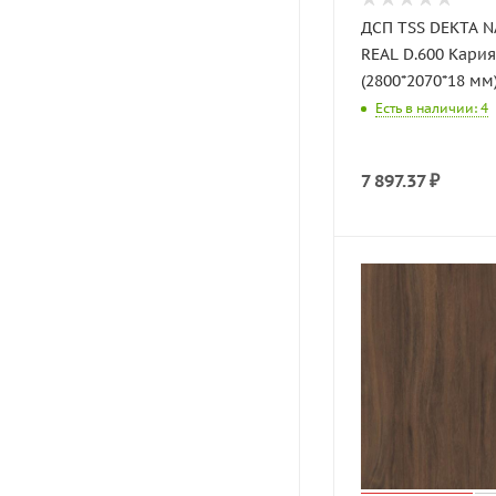
ДСП TSS DEKTA 
REAL D.600 Кария
(2800*2070*18 мм
Есть в наличии: 4
7 897.37
₽