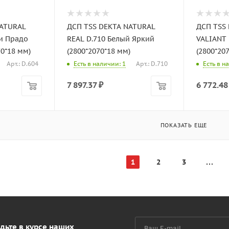
NATURAL
ДСП TSS DEKTA NATURAL
ДСП TSS
ри Прадо
REAL D.710 Белый Яркий
VALIANT 
0*18 мм)
(2800*2070*18 мм)
(2800*20
Арт.: D.604
Есть в наличии: 1
Арт.: D.710
Есть в н
7 897.37
₽
6 772.48
ПОКАЗАТЬ ЕЩЕ
1
2
3
дьте в курсе наших