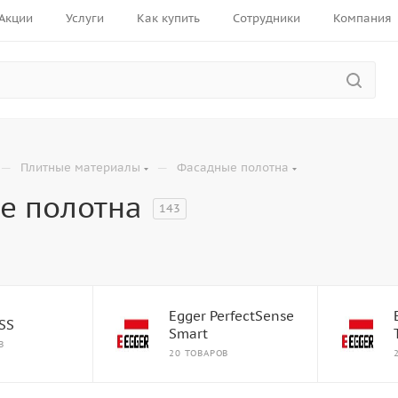
Акции
Услуги
Как купить
Сотрудники
Компания
—
—
Плитные материалы
Фасадные полотна
е полотна
143
Egger PerfectSense
SS
Smart
В
20 ТОВАРОВ