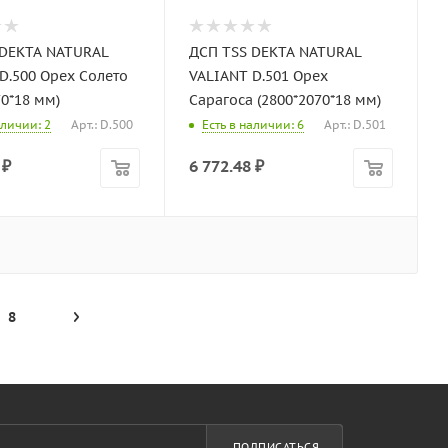
 DEKTA NATURAL
ДСП TSS DEKTA NATURAL
D.500 Opex Солето
VALIANT D.501 Орех
70*18 мм)
Сарагоса (2800*2070*18 мм)
аличии: 2
Арт.: D.500
Есть в наличии: 6
Арт.: D.501
₽
6 772.48
₽
8
ПОДПИСАТЬСЯ