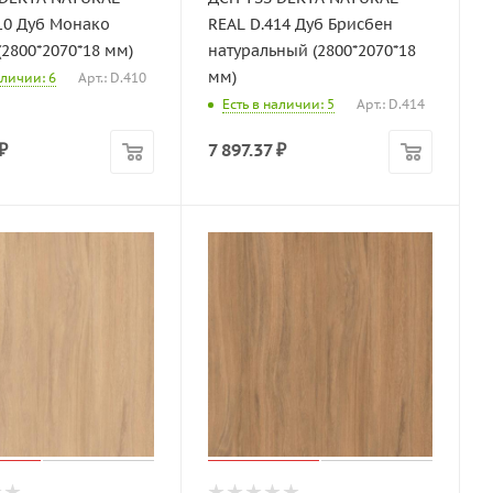
10 Дуб Монако
REAL D.414 Дуб Брисбен
(2800*2070*18 мм)
натуральный (2800*2070*18
мм)
аличии: 6
Арт.: D.410
Есть в наличии: 5
Арт.: D.414
₽
7 897.37
₽