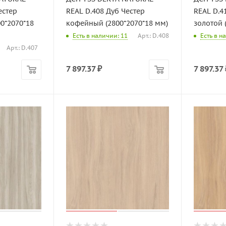
естер
REAL D.408 Дуб Честер
REAL D.4
0*2070*18
кофейный (2800*2070*18 мм)
золотой 
Есть в наличии: 11
Арт.: D.408
Есть в н
Арт.: D.407
7 897.37
₽
7 897.37