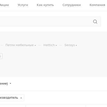
Акции
Услуги
Как купить
Сотрудники
Компания
—
—
—
Петли мебельные
Hettich
Sensys
1
ание)
изводитель