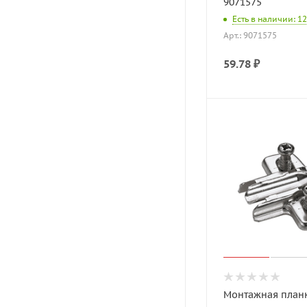
9071575
Есть в наличии: 1
Арт.: 9071575
59.78
₽
Монтажная планк