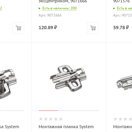
эксцентриком, 9071666
9071576
22
Есть в наличии: 200
Есть в н
Арт.: 9071666
Арт.: 9071
120.89
₽
59.78
₽
а System
Монтажная планка System
Монтажн