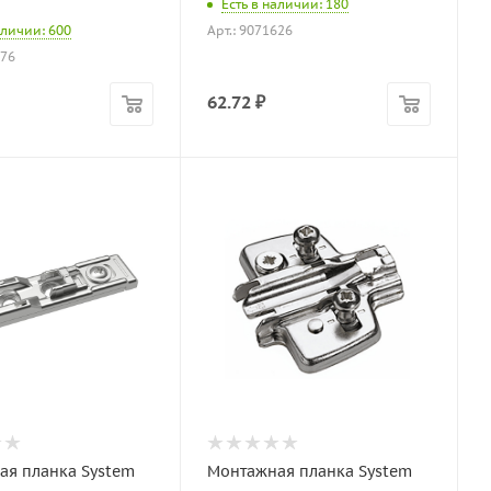
Есть в наличии: 180
аличии: 600
Арт.: 9071626
576
62.72
₽
ая планка System
Монтажная планка System