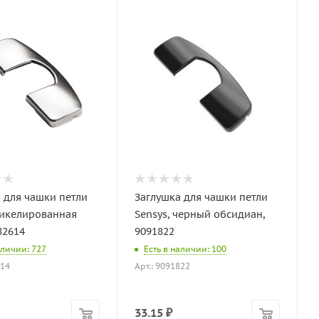
 для чашки петли
Заглушка для чашки петли
никелированная
Sensys, черный обсидиан,
82614
9091822
аличии: 727
Есть в наличии: 100
614
Арт.: 9091822
33.15
₽