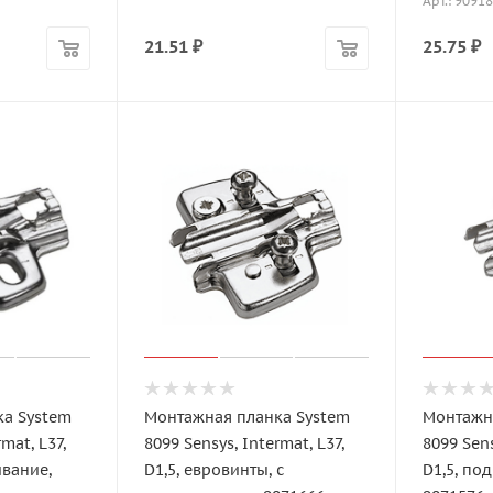
Арт.: 9091
21.51
₽
25.75
₽
а System
Монтажная планка System
Монтажн
mat, L37,
8099 Sensys, Intermat, L37,
8099 Sens
ивание,
D1,5, евровинты, с
D1,5, по