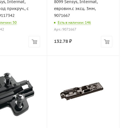
ys, Intermat,
8099 Sensys, Intermat,
под прикруч., с
евровин.с эксц. 3мм,
 9117342
9071667
аличии: 50
Есть в наличии: 146
342
Арт.: 9071667
132.78
₽