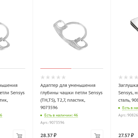
еньшения
Адаптер для уменьшения
Заглушка
етли Sensys
глубины чашки петли Sensys
Sensys, 
тик,
(TH,TS), T2,7, пластик,
сталь, 90
9073596
Есть в н
96
Есть в наличии: 46
Арт.: 9082
Арт.: 9073596
28.37
₽
27.57
₽