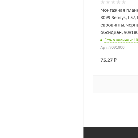
Монтажная планк
8099 Sensys, L37, 
евровинты, черн
обсидиан, 90918
Есть в наличии: 1
Арт.: 9091800
75.27
₽