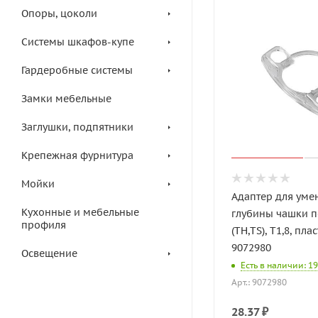
Опоры, цоколи
Системы шкафов-купе
Гардеробные системы
Замки мебельные
Заглушки, подпятники
Крепежная фурнитура
Мойки
Адаптер для ум
Кухонные и мебельные
глубины чашки п
профиля
(TH,TS), T1,8, плас
9072980
Освещение
Есть в наличии: 1
Арт.: 9072980
28.37
₽