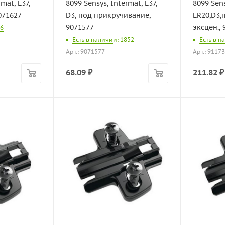
mat, L37,
8099 Sensys, Intermat, L37,
8099 Sens
071627
D3, под прикручивание,
LR20,D3,
9071577
эксцен.,
96
Есть в наличии: 1852
Есть в н
Арт.: 9071577
Арт.: 9117
68.09
₽
211.82
₽