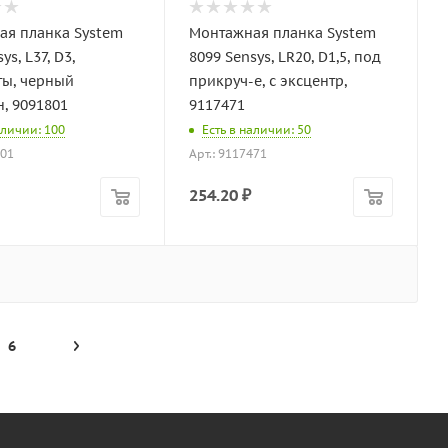
ая планка System
Монтажная планка System
ys, L37, D3,
8099 Sensys, LR20, D1,5, под
ты, черный
прикруч-е, с эксцентр,
, 9091801
9117471
аличии: 100
Есть в наличии: 50
801
Арт.: 9117471
254.20
₽
6