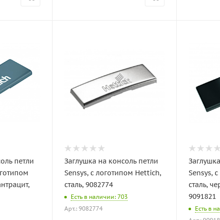
соль петли
Заглушка на консоль петли
Заглушка
логотипом
Sensys, с логотипом Hettich,
Sensys, с
антрацит,
сталь, 9082774
сталь, ч
9091821
Есть в наличии: 703
Арт.: 9082774
Есть в н