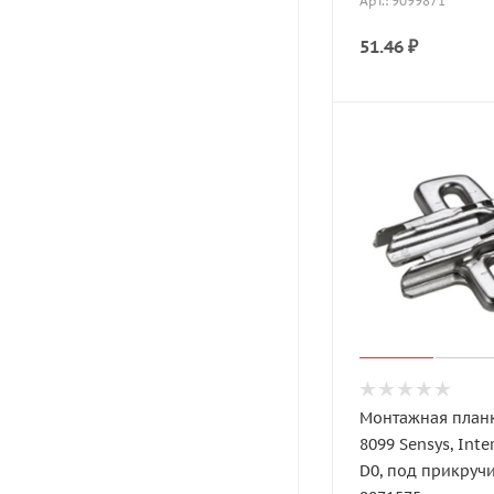
Арт.: 9099871
51.46
₽
Монтажная планк
8099 Sensys, Inter
D0, под прикруч