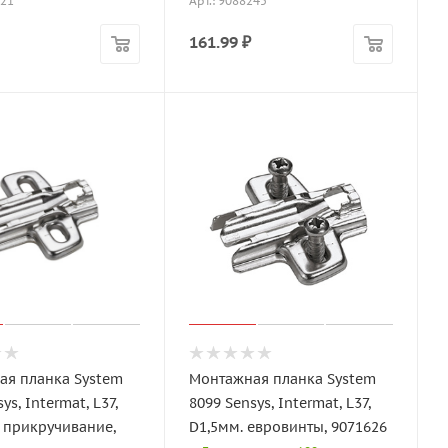
821
Арт.: 9088245
161.99
₽
ая планка System
Монтажная планка System
ys, Intermat, L37,
8099 Sensys, Intermat, L37,
д прикручивание,
D1,5мм. евровинты, 9071626