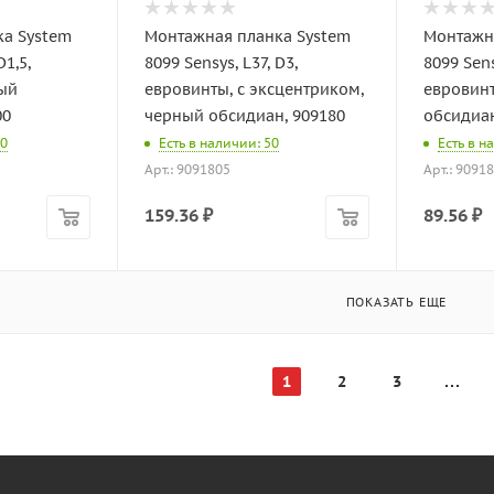
а System
Монтажная планка System
Монтажн
D1,5,
8099 Sensys, L37, D3,
8099 Sens
ый
евровинты, с эксцентриком,
евровин
00
черный обсидиан, 909180
обсидиан
00
Есть в наличии: 50
Есть в н
Арт.: 9091805
Арт.: 9091
159.36
₽
89.56
₽
ПОКАЗАТЬ ЕЩЕ
1
2
3