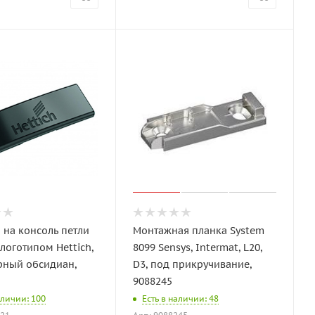
 на консоль петли
Монтажная планка System
 логотипом Hettich,
8099 Sensys, Intermat, L20,
ерный обсидиан,
D3, под прикручивание,
9088245
аличии: 100
Есть в наличии: 48