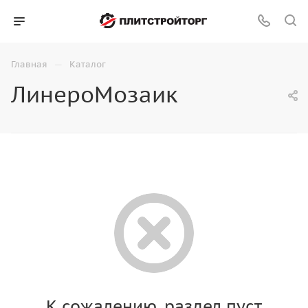
—
Главная
Каталог
ЛинероМозаик
К сожалению, раздел пуст