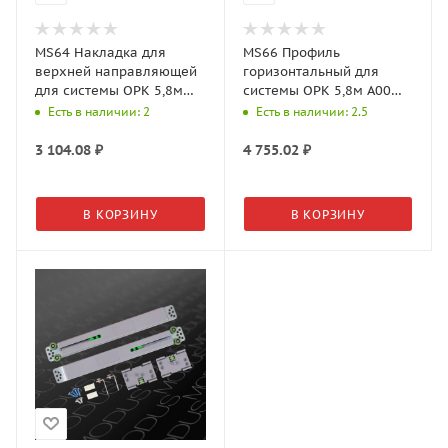
MS64 Накладка для
MS66 Профиль
верхней направляющей
горизонтальный для
для системы OPK 5,8м
системы OPK 5,8м A00
А00 Серебро матовое
Серебро матовое
Есть в наличии: 2
Есть в наличии: 2.5
3 104.08
₽
4 755.02
₽
В КОРЗИНУ
В КОРЗИНУ