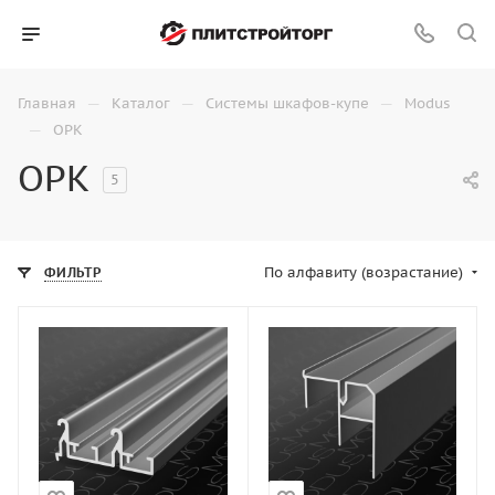
—
—
—
Главная
Каталог
Системы шкафов-купе
Modus
—
OPK
OPK
5
По алфавиту (возрастание)
ФИЛЬТР