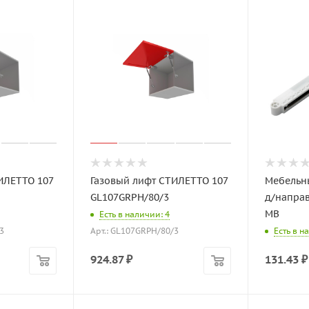
ИЛЕТТО 107
Газовый лифт СТИЛЕТТО 107
Мебельн
GL107GRPH/80/3
д/направ
MB
Есть в наличии: 4
3
Арт.: GL107GRPH/80/3
Есть в н
924.87
₽
131.43
₽