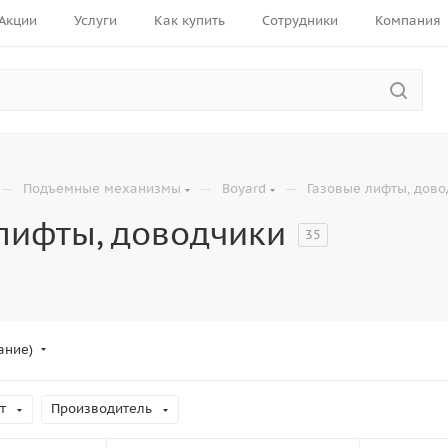
Акции
Услуги
Как купить
Сотрудники
Компания
—
—
—
Подъемные механизмы
Boyard
Газовые лифты, дово
лифты, доводчики
35
ание)
т
Производитель