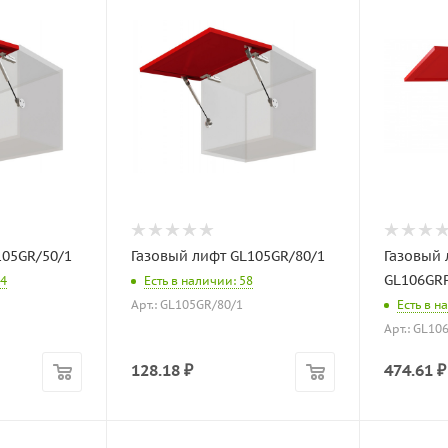
105GR/50/1
Газовый лифт GL105GR/80/1
Газовый 
GL106GR
54
Есть в наличии: 58
Арт.: GL105GR/80/1
Есть в н
Арт.: GL10
128.18
₽
474.61
₽