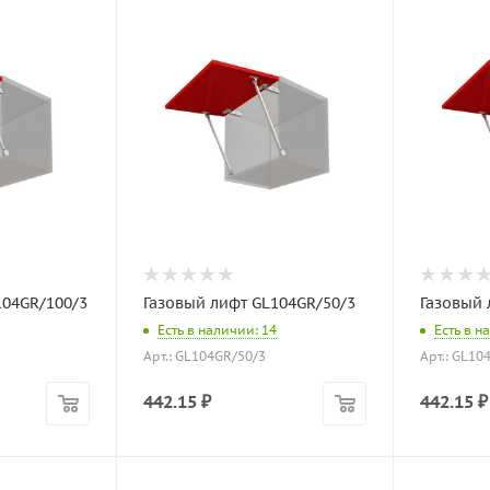
104GR/100/3
Газовый лифт GL104GR/50/3
Газовый 
Есть в наличии: 14
Есть в н
Арт.: GL104GR/50/3
Арт.: GL10
442.15
₽
442.15
₽