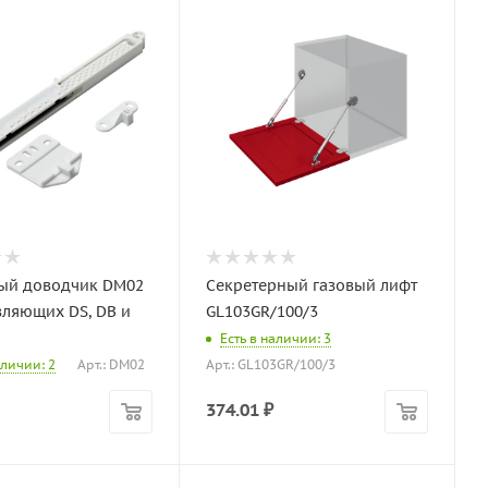
ый доводчик DM02
Секретерный газовый лифт
ляющих DS, DB и
GL103GR/100/3
Есть в наличии: 3
аличии: 2
Арт.: DM02
Арт.: GL103GR/100/3
374.01
₽