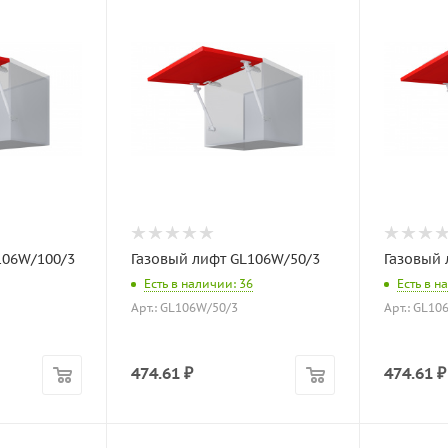
106W/100/3
Газовый лифт GL106W/50/3
Газовый 
Есть в наличии: 36
Есть в н
Арт.: GL106W/50/3
Арт.: GL10
474.61
₽
474.61
₽