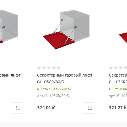
овый лифт
Секретерный газовый лифт
Секрете
GL103GR/80/3
GL103GR
Есть в наличии: 57
Есть в н
Арт.: GL103GR/80/3
Арт.: GL10
374.01
₽
321.27
₽