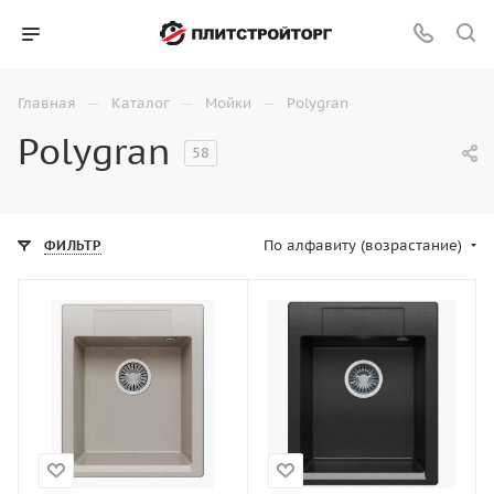
—
—
—
Главная
Каталог
Мойки
Polygran
Polygran
58
По алфавиту (возрастание)
ФИЛЬТР