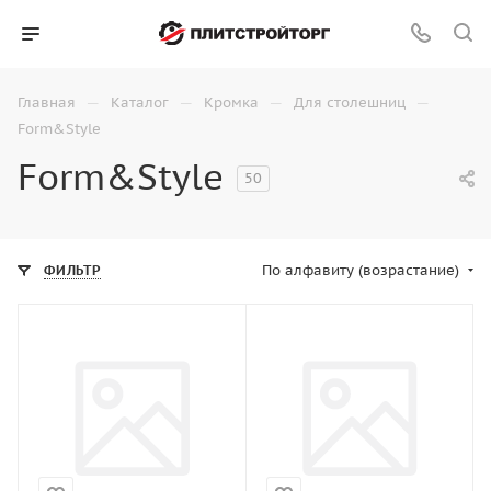
—
—
—
—
Главная
Каталог
Кромка
Для столешниц
Form&Style
Form&Style
50
По алфавиту (возрастание)
ФИЛЬТР