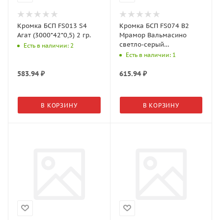
Кромка БСП FS013 S4
Кромка БСП FS074 B2
Агат (3000*42*0,5) 2 гр.
Мрамор Вальмасино
светло-серый
Есть в наличии: 2
(3000*42*0,5мм)
Есть в наличии: 1
583.94
₽
615.94
₽
В КОРЗИНУ
В КОРЗИНУ