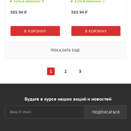
(3000*42*0,5мм) 1гр.
Есть в наличии: 4
Есть в наличии: 7
583.94
₽
583.94
₽
В КОРЗИНУ
В КОРЗИНУ
ПОКАЗАТЬ ЕЩЕ
1
2
3
Будьте в курсе наших акций и новостей
ПОДПИСАТЬСЯ