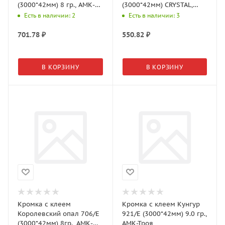
(3000*42мм) 8 гр., АМК-
(3000*42мм) CRYSTAL,
Троя
АМК-Троя
Есть в наличии: 2
Есть в наличии: 3
701.78
₽
550.82
₽
В КОРЗИНУ
В КОРЗИНУ
Кромка с клеем
Кромка с клеем Кунгур
Королевский опал 706/Е
921/E (3000*42мм) 9.0 гр.,
(3000*42мм) 8гр., АМК-
АМК-Троя