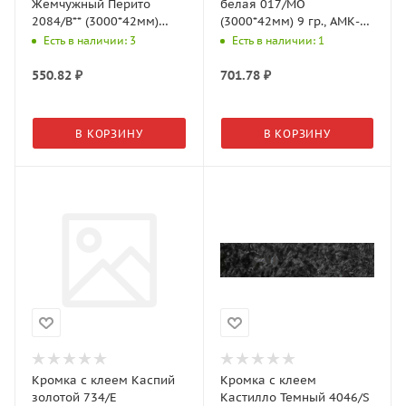
Жемчужный Перито
белая 017/MO
2084/B** (3000*42мм)
(3000*42мм) 9 гр., АМК-
4гр., АМК-Троя
Троя
Есть в наличии: 3
Есть в наличии: 1
550.82
₽
701.78
₽
В КОРЗИНУ
В КОРЗИНУ
Кромка с клеем Каспий
Кромка с клеем
золотой 734/E
Кастилло Темный 4046/S