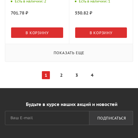
Троя
АМК-Троя
Есть в наличии: 2
Есть в наличии: 1
701.78
₽
550.82
₽
В КОРЗИНУ
В КОРЗИНУ
ПОКАЗАТЬ ЕЩЕ
1
2
3
4
Будьте в курсе наших акций и новостей
ПОДПИСАТЬСЯ