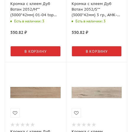
Кромка с клеем Дуб
Кромка с клеем Дуб
Вотан 2052/M**
Вотан 2052/S**
(3000*42мм) 01-04 top
(3000*42мм) 3 гр., АМК-
surface гр., АМК-Троя
Троя
Есть в наличии: 3
Есть в наличии: 3
550.82
₽
550.82
₽
В КОРЗИНУ
В КОРЗИНУ
Кромка с клеем Дуб
Кромка с клеем