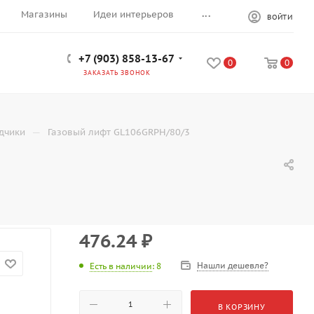
...
Магазины
Идеи интерьеров
ВОЙТИ
+7 (903) 858-13-67
0
0
ЗАКАЗАТЬ ЗВОНОК
—
дчики
Газовый лифт GL106GRPH/80/3
476.24
₽
Нашли дешевле?
Есть в наличии
: 8
В КОРЗИНУ