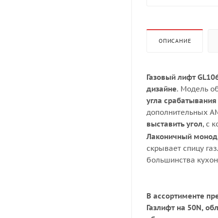
ОПИСАНИЕ
Газовый лифт GL10
дизайне
. Модель о
угла срабатывани
дополнительных A
выставить угол
, с 
Лаконичный монод
скрывает спицу га
большинства кухон
В ассортименте пре
Газлифт на 50N, об