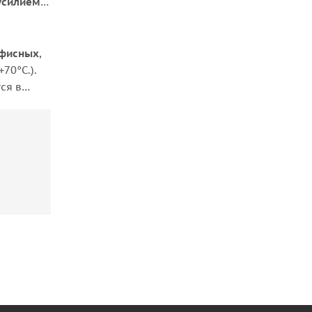
 усилием
офисных
,
70°C.).
ся в