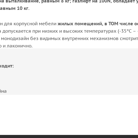
а выталкивание, равным 8 кг; газлифт на 100N, обладает
равным 10 кг
.
н для корпусной мебели
жилых помещений, в ТОМ числе 
 допускается при низких и высоких температурах (-35°C – +
 монодизайн без видимых внутренних механизмов смотрит
 и лаконично.
ходит:
йна
я
мый крепеж