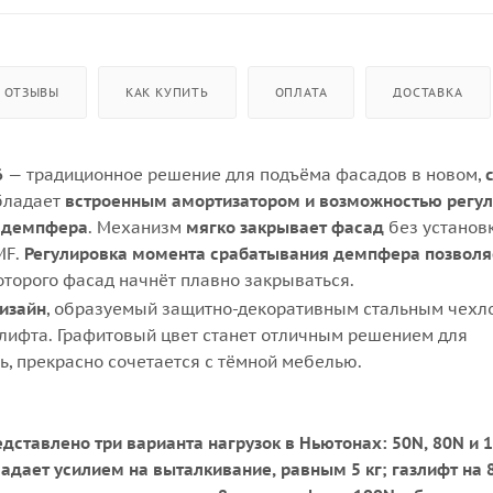
ОТЗЫВЫ
КАК КУПИТЬ
ОПЛАТА
ДОСТАВКА
6
— традиционное решение для подъёма фасадов в новом,
бладает
встроенным амортизатором и возможностью регу
я демпфера
. Механизм
мягко закрывает фасад
без установ
MF.
Регулировка момента срабатывания демпфера позволя
которого фасад начнёт плавно закрываться.
изайн
, образуемый защитно-декоративным стальным чехл
злифта. Графитовый цвет станет отличным решением для
ь, прекрасно сочетается с тёмной мебелью.
дставлено три варианта нагрузок в Ньютонах: 50N, 80N и 
ладает усилием на выталкивание, равным 5 кг; газлифт на 