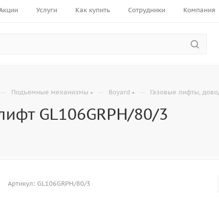
Акции
Услуги
Как купить
Сотрудники
Компания
—
—
—
Подъемные механизмы
Boyard
Газовые лифты, дово
лифт GL106GRPH/80/3
Артикул:
GL106GRPH/80/3