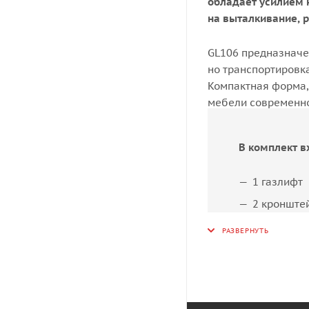
обладает усилием н
на выталкивание, 
GL106 предназначе
но транспортировка
Компактная форма,
мебели современно
В комплект в
1 газлифт
2 кронште
Инструкци
Необходи